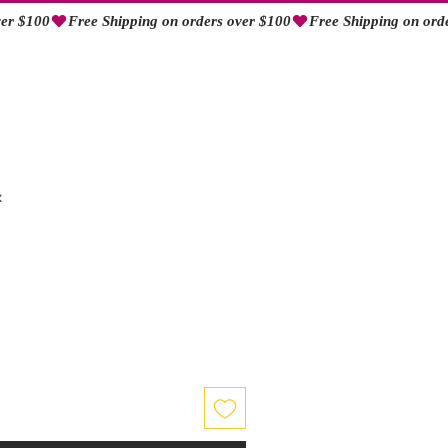
Log In
x