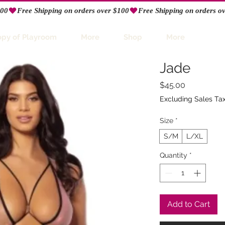
opy of Playroom
More
Shop
More
Jade
Price
$45.00
Excluding Sales Ta
Size
*
S/M
L/XL
Quantity
*
Add to Cart