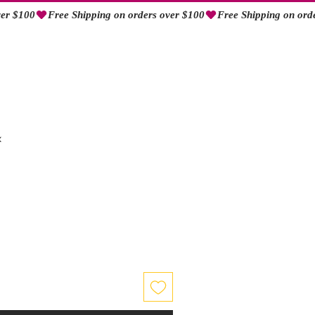
Log In
x