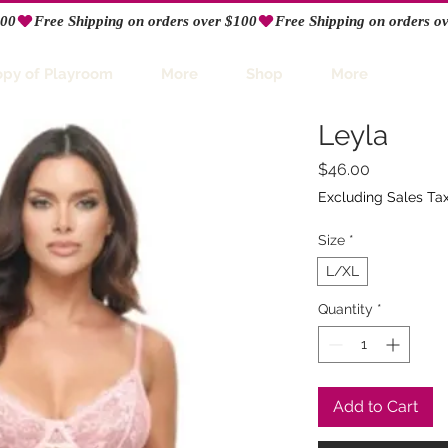
opy of Playroom
More
Shop
More
Leyla
Price
$46.00
Excluding Sales Ta
Size
*
L/XL
Quantity
*
Add to Cart