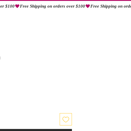
Log In
x