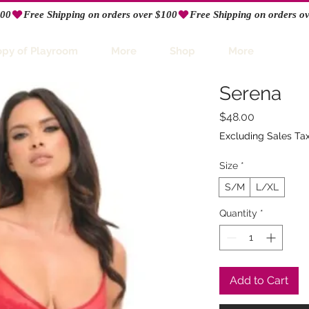
opy of Playroom
More
Shop
More
Serena
Price
$48.00
Excluding Sales Ta
Size
*
S/M
L/XL
Quantity
*
Add to Cart