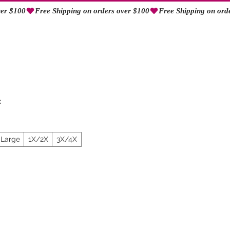
Log In
x
Large
1X/2X
3X/4X