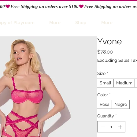
opy of Playroom
More
Shop
More
Yvone
Price
$78.00
Excluding Sales Ta
Size
*
Small
Medium
Color
*
Rosa
Negro
Quantity
*