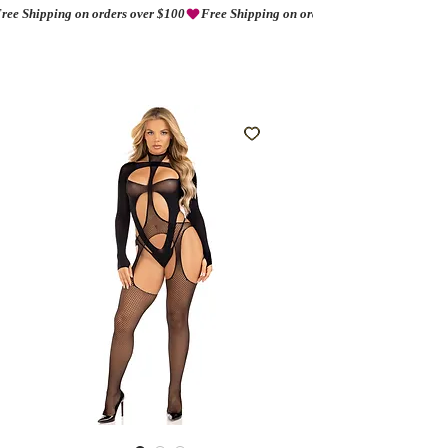
ree Shipping on orders over $100
AMORIO