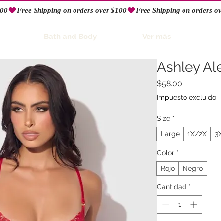
Bath and Body
Ver más
Ashley Al
Precio
$58.00
Impuesto excluido
Size
*
Large
1X/2X
3
Color
*
Rojo
Negro
Cantidad
*