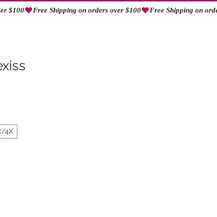
Iniciar sesión
exiss
X/4X