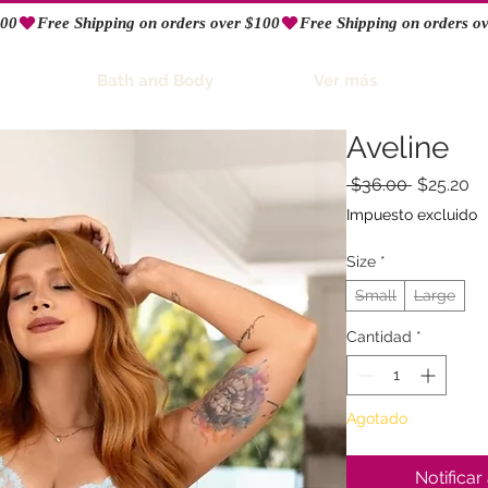
Bath and Body
Ver más
Aveline
Precio
Pr
 $36.00 
$25.20
d
Impuesto excluido
of
Size
*
Small
Large
Cantidad
*
Agotado
Notificar