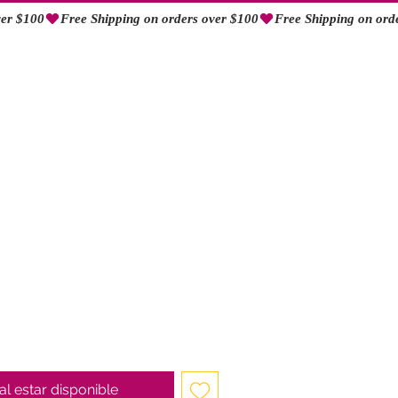
Iniciar sesión
ecio
e
erta
 al estar disponible