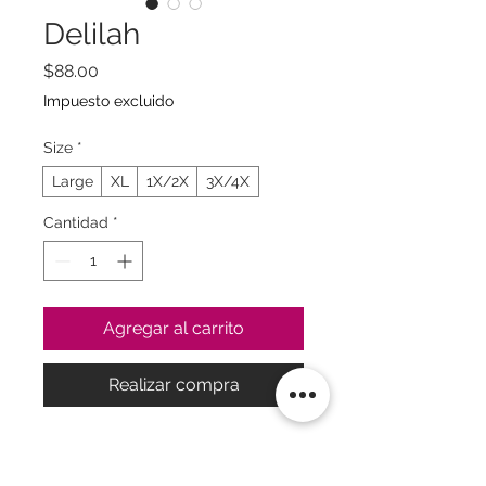
Delilah
Precio
$88.00
Impuesto excluido
Size
*
Large
XL
1X/2X
3X/4X
Cantidad
*
Agregar al carrito
Realizar compra
La exclusividad toma su
tiempo