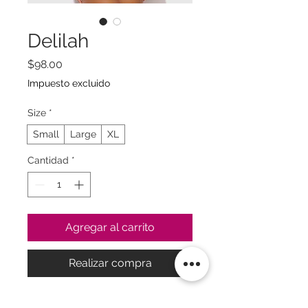
Delilah
Precio
$98.00
Impuesto excluido
Size
*
Small
Large
XL
Cantidad
*
Agregar al carrito
Realizar compra