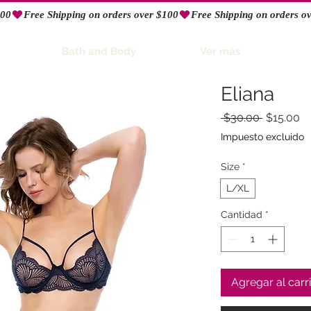
Bath and Body
Ver más
Eliana
Precio
Pr
 $30.00 
$15.00
d
Impuesto excluido
of
Size
*
L/XL
Cantidad
*
Agregar al carr