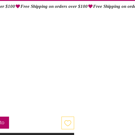
Iniciar sesión
ecio
e
erta
ito