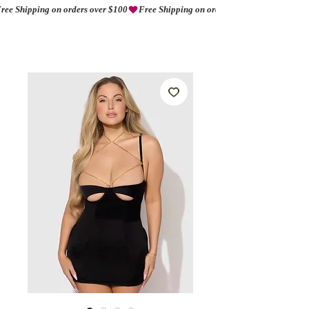
ree Shipping on orders over $100
AMORIO