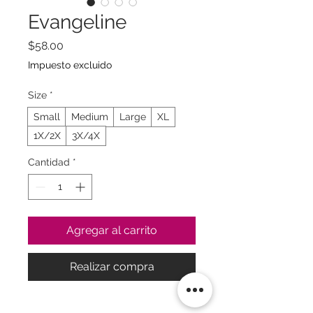
Evangeline
Precio
$58.00
Impuesto excluido
Size
*
Small
Medium
Large
XL
1X/2X
3X/4X
Cantidad
*
Agregar al carrito
Realizar compra