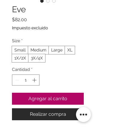
Eve
Precio
$82.00
Impuesto excluido
Size
*
Small
Medium
Large
XL
1X/2X
3X/4X
Cantidad
*
Agregar al carrito
Realizar compra