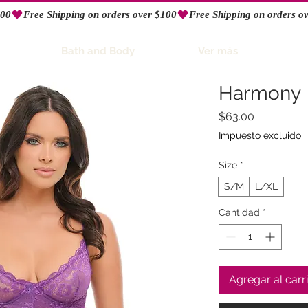
Bath and Body
Ver más
Harmony
Precio
$63.00
Impuesto excluido
Size
*
S/M
L/XL
Cantidad
*
Agregar al carr