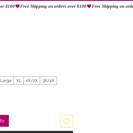
Iniciar sesión
Large
XL
1X/2X
3X/4X
ito