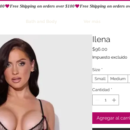
Bath and Body
Ver más
Ilena
Precio
$96.00
Impuesto excluido
Size
*
Small
Medium
Cantidad
*
Agregar al carr