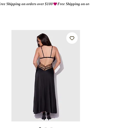
ree Shipping on orders over $100
AMORIO