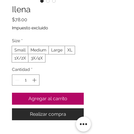
Ilena
Precio
$78.00
Impuesto excluido
Size
*
Small
Medium
Large
XL
1X/2X
3X/4X
Cantidad
*
Agregar al carrito
Realizar compra