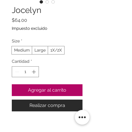
Jocelyn
Precio
$64.00
Impuesto excluido
Size
*
Medium
Large
1X/2X
Cantidad
*
Agregar al carrito
Realizar compra