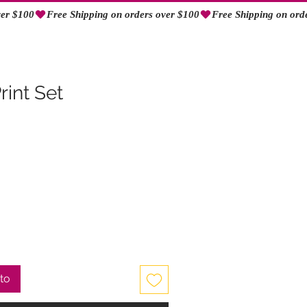
Iniciar sesión
rint Set
ito