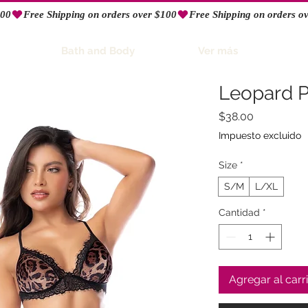
Bath and Body
Ver más
Leopard P
Precio
$38.00
Impuesto excluido
Size
*
S/M
L/XL
Cantidad
*
Agregar al carr