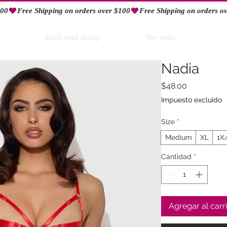
Bath and Body
Ver más
Nadia
Precio
$48.00
Impuesto excluido
Size
*
Medium
XL
1X
Cantidad
*
Agregar al carr