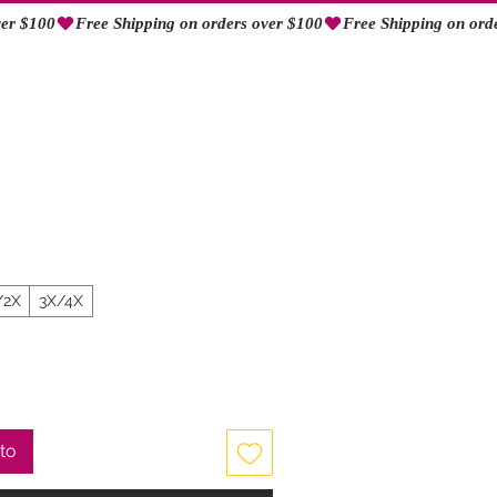
Iniciar sesión
/2X
3X/4X
ito