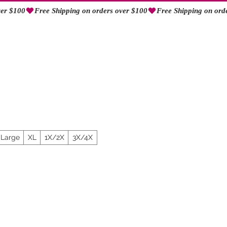
Iniciar sesión
Large
XL
1X/2X
3X/4X