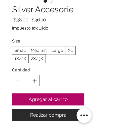
Silver Accesorie
Precio
Precio
 $38.00 
$36.10
de
Impuesto excluido
oferta
Size
*
Small
Medium
Large
XL
1X/2X
2X/3X
Cantidad
*
Agregar al carrito
Realizar compra