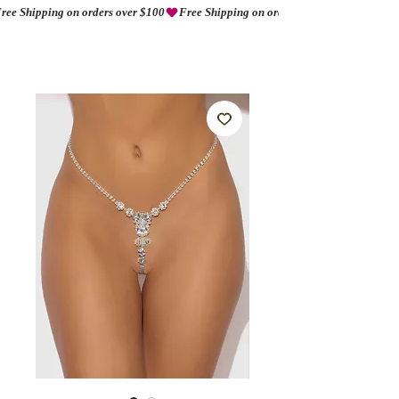
ree Shipping on orders over $100
AMORIO