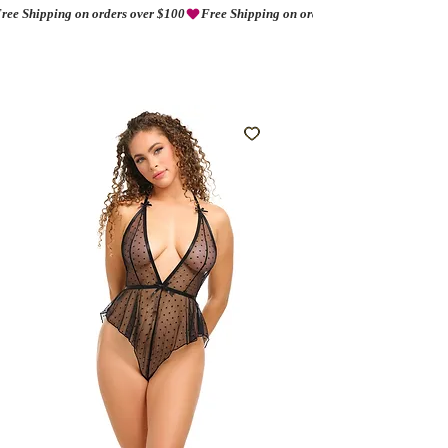
ree Shipping on orders over $100
AMORIO