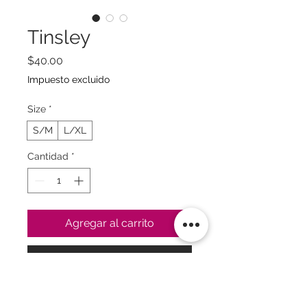
Tinsley
Precio
$40.00
Impuesto excluido
Size
*
S/M
L/XL
Cantidad
*
Agregar al carrito
Realizar compra
Guía de Tallas