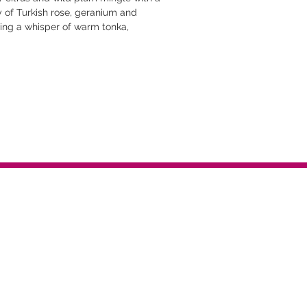
 of Turkish rose, geranium and
ving a whisper of warm tonka,
amy vanilla.