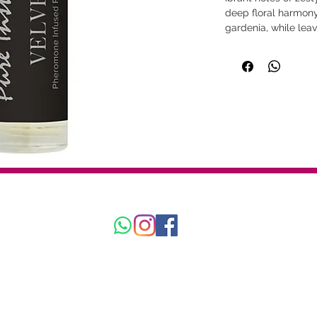
deep floral harmony
gardenia, while lea
sandalwood and cre
Política
|
FAQ
© 2025 Amorío. Todos los derechos reservados.