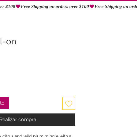
Iniciar sesión
ll-on
ito
Realizar compra
y citrus and wild plum mingle with a