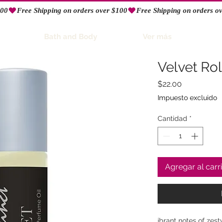
Bath and Body
Ver más
Velvet Ro
Precio
$22.00
Impuesto excluido
Cantidad
*
Agregar al carr
ibrant notes of zest