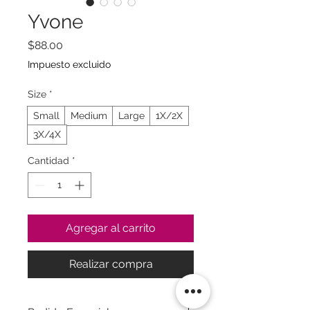
Yvone
Precio
$88.00
Impuesto excluido
Size
*
Small
Medium
Large
1X/2X
3X/4X
Cantidad
*
Agregar al carrito
Realizar compra