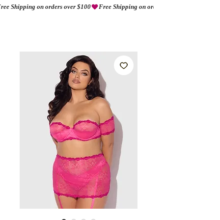
ree Shipping on orders over $100
AMORIO